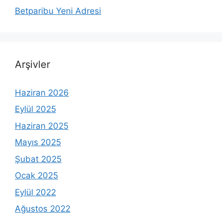
Betparibu Yeni Adresi
Arşivler
Haziran 2026
Eylül 2025
Haziran 2025
Mayıs 2025
Şubat 2025
Ocak 2025
Eylül 2022
Ağustos 2022