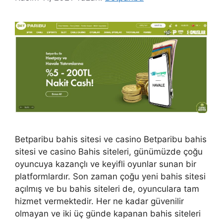
Betparibu bahis sitesi ve casino Betparibu bahis
sitesi ve casino Bahis siteleri, günümüzde çoğu
oyuncuya kazançlı ve keyifli oyunlar sunan bir
platformlardır. Son zaman çoğu yeni bahis sitesi
açılmış ve bu bahis siteleri de, oyunculara tam
hizmet vermektedir. Her ne kadar güvenilir
olmayan ve iki üç günde kapanan bahis siteleri