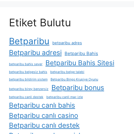
Etiket Bulutu
Betparibu
betparibu adres
Betparibu adresi
Betparibu Bahis
Betparibu Bahis Sitesi
betparibu bahis sever
betparibu belgesiz bahis
betparibu belge talebi
betparibu bildirim sistem
Betparibu Bingo Krupiye Oyunu
Betparibu bonus
betparibu birey benzersiz
betparibu canli destek
betparibu canli maç izle
Betparibu canlı bahis
Betparibu canlı casino
Betparibu canlı destek