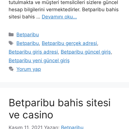
tutulmakta ve müşteri temsilcileri sizlere güncel
hesap bilgilerini vermektedirler. Betparibu bahis
sitesi bahis …
Devamını oku…
Kategoriler
Betparibu
Etiketler
Betparibu
,
Betparibu gerçek adresi
,
Betparibu giriş adresi
,
Betparibu güncel giriş
,
Betparibu yeni güncel giriş
Yorum yap
Betparibu bahis sitesi
ve casino
Kasım 11, 2021
Yazarı:
Betparibu