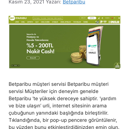
Kasım 23, 2021
Yazarı:
Betparibu
Betparibu müşteri servisi Betparibu müşteri
servisi Müşteriler için deneyim genelde
Betparibu ’te yüksek dereceye sahiptir. ‘yardım
ve bize ulaşın’ urli, internet sitesinin arama
çubuğunun yanındaki başlığında birleştirilir.
Tıklandığında, bir pop-up pencere görüntülenir,
bu yüzden bunu etkinleştirdiğinizden emin olun.