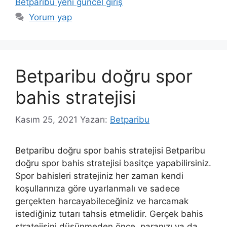
Betparibu yeni güncel giriş
Yorum yap
Betparibu doğru spor
bahis stratejisi
Kasım 25, 2021
Yazarı:
Betparibu
Betparibu doğru spor bahis stratejisi Betparibu
doğru spor bahis stratejisi basitçe yapabilirsiniz.
Spor bahisleri stratejiniz her zaman kendi
koşullarınıza göre uyarlanmalı ve sadece
gerçekten harcayabileceğiniz ve harcamak
istediğiniz tutarı tahsis etmelidir. Gerçek bahis
stratejisini düşünmeden önce, paranızı ya da