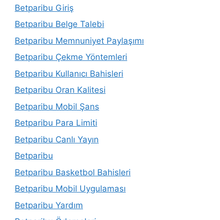
Betparibu Giriş
Betparibu Belge Talebi
Betparibu Memnuniyet Paylaşımı
Betparibu Çekme Yöntemleri
Betparibu Kullanıcı Bahisleri
Betparibu Oran Kalitesi
Betparibu Mobil Şans
Betparibu Para Limiti
Betparibu Canlı Yayın
Betparibu
Betparibu Basketbol Bahisleri
Betparibu Mobil Uygulaması
Betparibu Yardım