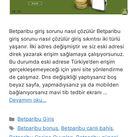
Betparibu giriş sorunu nasıl çözülür Betparibu
giriş sorunu nasıl çözülür giriş sıkıntısı iki türlü
yaşanır. İlki adres değişmiştir ve siz eski adresi
direk yazarak erişim sağlamaya çalışıyorsunuz.
Bu durumda eski adrese Türkiye’den erişim
gerçekleşemeyeceği için yeni site yönlendirme
de çalışmaz. Dns değişikliği yaptıysanız boş
beyaz sayfa, yapmadıysanız ya da mobilden
bağlanıyorsanız mavi tib tedbir ekranı …
Devamını oku…
Kategoriler
Betparibu Giriş
Etiketler
Betparibu bonus
,
Betparibu canlı bahis
,