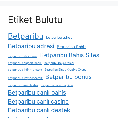
Etiket Bulutu
Betparibu
betparibu adres
Betparibu adresi
Betparibu Bahis
Betparibu Bahis Sitesi
betparibu bahis sever
betparibu belgesiz bahis
betparibu belge talebi
betparibu bildirim sistem
Betparibu Bingo Krupiye Oyunu
Betparibu bonus
betparibu birey benzersiz
betparibu canli destek
betparibu canli maç izle
Betparibu canlı bahis
Betparibu canlı casino
Betparibu canlı destek