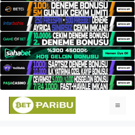
İçeriğe
atla
Menü