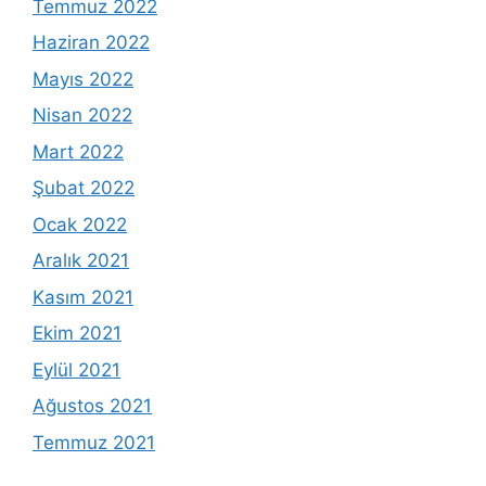
Temmuz 2022
Haziran 2022
Mayıs 2022
Nisan 2022
Mart 2022
Şubat 2022
Ocak 2022
Aralık 2021
Kasım 2021
Ekim 2021
Eylül 2021
Ağustos 2021
Temmuz 2021