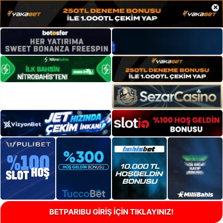
×
BETPARIBU GİRİŞ İÇİN TIKLAYINIZ!