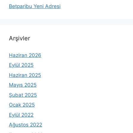
Betparibu Yeni Adresi
Arşivler
Haziran 2026
Eylül 2025
Haziran 2025
Mayıs 2025
Şubat 2025
Ocak 2025
Eylül 2022
Ağustos 2022