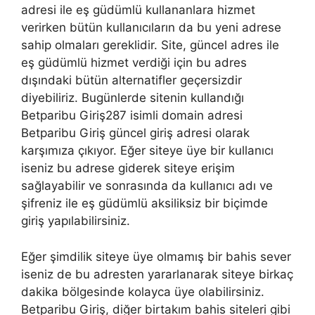
adresi ile eş güdümlü kullananlara hizmet
verirken bütün kullanıcıların da bu yeni adrese
sahip olmaları gereklidir. Site, güncel adres ile
eş güdümlü hizmet verdiği için bu adres
dışındaki bütün alternatifler geçersizdir
diyebiliriz. Bugünlerde sitenin kullandığı
Betparibu Giriş287 isimli domain adresi
Betparibu Giriş güncel giriş adresi olarak
karşımıza çıkıyor. Eğer siteye üye bir kullanıcı
iseniz bu adrese giderek siteye erişim
sağlayabilir ve sonrasında da kullanıcı adı ve
şifreniz ile eş güdümlü aksiliksiz bir biçimde
giriş yapılabilirsiniz.
Eğer şimdilik siteye üye olmamış bir bahis sever
iseniz de bu adresten yararlanarak siteye birkaç
dakika bölgesinde kolayca üye olabilirsiniz.
Betparibu Giriş, diğer birtakım bahis siteleri gibi