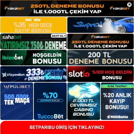
×
BETPARIBU GİRİŞ İÇİN TIKLAYINIZ!