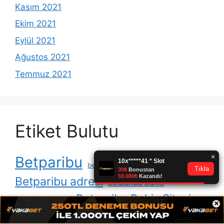
Kasım 2021
Ekim 2021
Eylül 2021
Ağustos 2021
Temmuz 2021
Etiket Bulutu
Betparibu
betparibu adres
Betparibu adresi
Betparibu Bahis
Betparibu Bahis Sitesi
betparibu bahis sever
×
betparibu belgesiz bahis
betparibu belge talebi