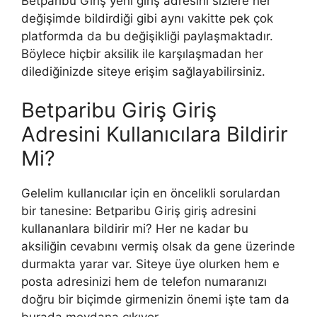
Betparibu Giriş yeni giriş adresini sizlere her
değişimde bildirdiği gibi aynı vakitte pek çok
platformda da bu değişikliği paylaşmaktadır.
Böylece hiçbir aksilik ile karşılaşmadan her
dilediğinizde siteye erişim sağlayabilirsiniz.
Betparibu Giriş Giriş
Adresini Kullanıcılara Bildirir
Mi?
Gelelim kullanıcılar için en öncelikli sorulardan
bir tanesine: Betparibu Giriş giriş adresini
kullananlara bildirir mi? Her ne kadar bu
aksiliğin cevabını vermiş olsak da gene üzerinde
durmakta yarar var. Siteye üye olurken hem e
posta adresinizi hem de telefon numaranızı
doğru bir biçimde girmenizin önemi işte tam da