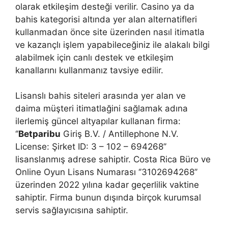
olarak etkileşim desteği verilir. Casino ya da
bahis kategorisi altında yer alan alternatifleri
kullanmadan önce site üzerinden nasıl itimatla
ve kazançlı işlem yapabileceğiniz ile alakalı bilgi
alabilmek için canlı destek ve etkileşim
kanallarını kullanmanız tavsiye edilir.
Lisanslı bahis siteleri arasında yer alan ve
daima müşteri itimatlağini sağlamak adına
ilerlemiş güncel altyapılar kullanan firma:
‘’
Betparibu
Giriş B.V. / Antillephone N.V.
License: Şirket ID: 3 – 102 – 694268’’
lisanslanmış adrese sahiptir. Costa Rica Büro ve
Online Oyun Lisans Numarası ‘’3102694268’’
üzerinden 2022 yılına kadar geçerlilik vaktine
sahiptir. Firma bunun dışında birçok kurumsal
servis sağlayıcısına sahiptir.