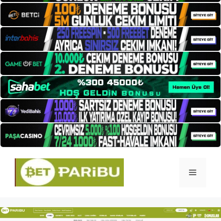
İçeriğe
atla
Menü