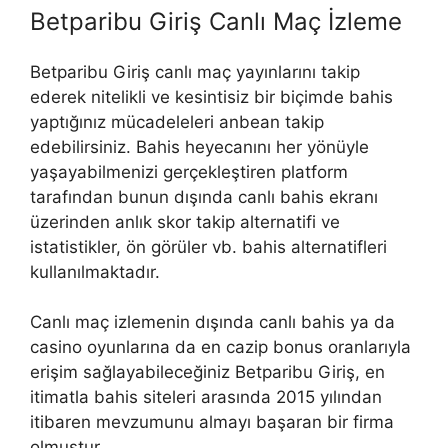
Betparibu Giriş Canlı Maç İzleme
Betparibu Giriş canlı maç yayınlarını takip
ederek nitelikli ve kesintisiz bir biçimde bahis
yaptığınız mücadeleleri anbean takip
edebilirsiniz. Bahis heyecanını her yönüyle
yaşayabilmenizi gerçekleştiren platform
tarafından bunun dışında canlı bahis ekranı
üzerinden anlık skor takip alternatifi ve
istatistikler, ön görüler vb. bahis alternatifleri
kullanılmaktadır.
Canlı maç izlemenin dışında canlı bahis ya da
casino oyunlarına da en cazip bonus oranlarıyla
erişim sağlayabileceğiniz Betparibu Giriş, en
itimatla bahis siteleri arasında 2015 yılından
itibaren mevzumunu almayı başaran bir firma
olmuştur.