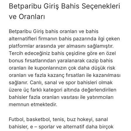
Betparibu Giriş Bahis Seçenekleri
ve Oranları
Betparibu Giriş bahis oranları ve bahis
alternatifleri firmanın bahis pazarında ilgi çeken
platformlar arasında yer almasını sağlamıştır.
Tercih edeceğiniz bahis çeşidine göre en özel
bonus fırsatlarından yaralanarak cazip bahis
oranları ile kuponlarınızın çok daha düşük risk
oranları ve fazla kazanç fırsatları ile kazanılması
sağlanır. Canlı, sanal ve spor bahisleri olmak
üzere üç farklı kategori altında değerlendirilen
bahisler fazla oranları vasıtası ile yatırımcıları
memnun etmektedir.
Futbol, basketbol, tenis, buz hokeyi, sanal
bahisler, e – sporlar ve alternatif daha birçok