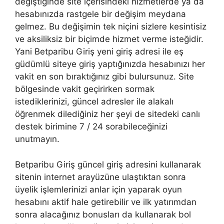
değiştiğinde site içerisindeki hizmetlerde ya da
hesabınızda rastgele bir değişim meydana
gelmez. Bu değişimin tek niçini sizlere kesintisiz
ve aksiliksiz bir biçimde hizmet verme isteğidir.
Yani Betparibu Giriş yeni giriş adresi ile eş
güdümlü siteye giriş yaptığınızda hesabınızı her
vakit en son bıraktığınız gibi bulursunuz. Site
bölgesinde vakit geçirirken sormak
istediklerinizi, güncel adresler ile alakalı
öğrenmek dilediğiniz her şeyi de sitedeki canlı
destek birimine 7 / 24 sorabileceğinizi
unutmayın.
Betparibu Giriş güncel giriş adresini kullanarak
sitenin internet arayüzüne ulaştıktan sonra
üyelik işlemlerinizi anlar için yaparak oyun
hesabını aktif hale getirebilir ve ilk yatırımdan
sonra alacağınız bonusları da kullanarak bol