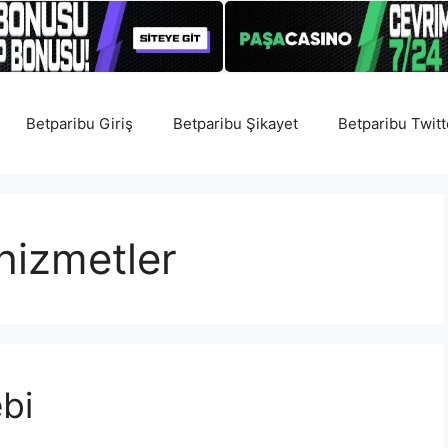
Betparibu Giriş
Betparibu Şikayet
Betparibu Twitt
 hizmetler
bi