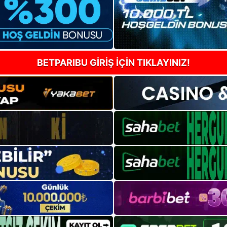
BETPARIBU GİRİŞ İÇİN TIKLAYINIZ!