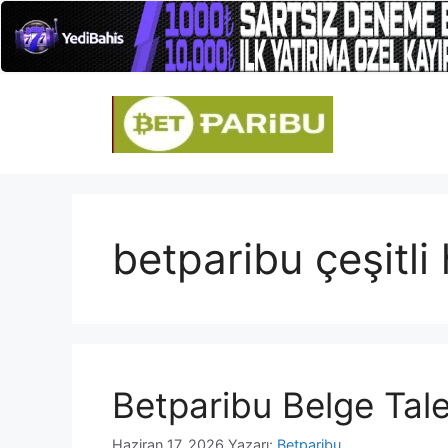
İçeriğe
atla
betparibu çeşitli
Betparibu Belge Tale
Haziran 17, 2026
Yazarı:
Betparibu