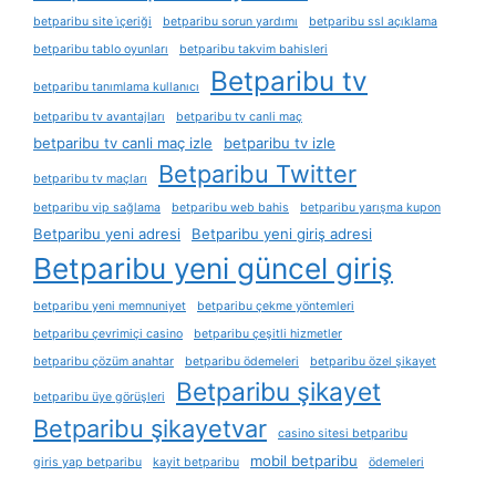
betparibu site i̇çeriği
betparibu sorun yardımı
betparibu ssl açıklama
betparibu tablo oyunları
betparibu takvim bahisleri
Betparibu tv
betparibu tanımlama kullanıcı
betparibu tv avantajları
betparibu tv canli maç
betparibu tv canli maç izle
betparibu tv izle
Betparibu Twitter
betparibu tv maçları
betparibu vip sağlama
betparibu web bahis
betparibu yarışma kupon
Betparibu yeni adresi
Betparibu yeni giriş adresi
Betparibu yeni güncel giriş
betparibu yeni memnuniyet
betparibu çekme yöntemleri
betparibu çevrimiçi casino
betparibu çeşitli hizmetler
betparibu çözüm anahtar
betparibu ödemeleri
betparibu özel şikayet
Betparibu şikayet
betparibu üye görüşleri
Betparibu şikayetvar
casino sitesi betparibu
mobil betparibu
giris yap betparibu
kayit betparibu
ödemeleri