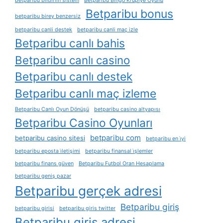
betparibu bildirim sistem
Betparibu Bingo Krupiye Oyunu
Betparibu bonus
betparibu birey benzersiz
betparibu canli destek
betparibu canli maç izle
Betparibu canlı bahis
Betparibu canlı casino
Betparibu canlı destek
Betparibu canlı maç izleme
Betparibu Canlı Oyun Dönüşü
betparibu casino altyapısı
Betparibu Casino Oyunları
betparibu com
betparibu casino sitesi
betparibu en i̇yi
betparibu eposta i̇letişimi
betparibu finansal i̇şlemler
betparibu finans güven
Betparibu Futbol Oran Hesaplama
betparibu geniş pazar
Betparibu gerçek adresi
Betparibu giriş
betparibu girisi
betparibu giris twitter
Betparibu giriş adresi