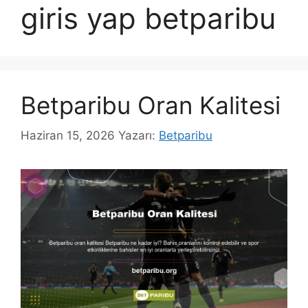
giris yap betparibu
Betparibu Oran Kalitesi
Haziran 15, 2026
Yazarı:
Betparibu