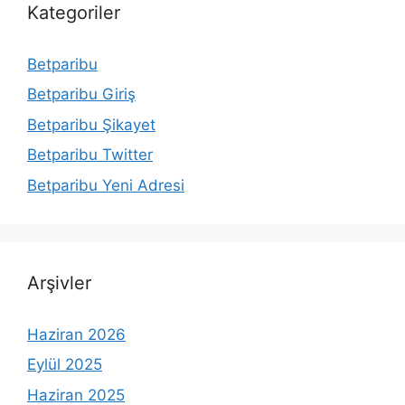
Kategoriler
Betparibu
Betparibu Giriş
Betparibu Şikayet
Betparibu Twitter
Betparibu Yeni Adresi
Arşivler
Haziran 2026
Eylül 2025
Haziran 2025