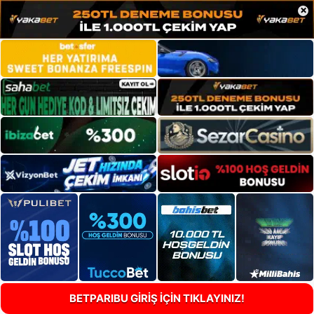
×
BETPARIBU GİRİŞ İÇİN TIKLAYINIZ!