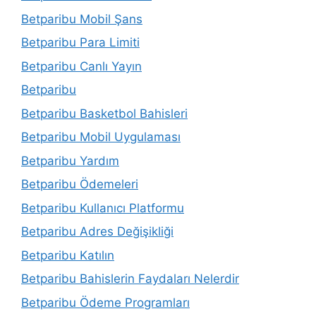
Betparibu Mobil Şans
Betparibu Para Limiti
Betparibu Canlı Yayın
Betparibu
Betparibu Basketbol Bahisleri
Betparibu Mobil Uygulaması
Betparibu Yardım
Betparibu Ödemeleri
Betparibu Kullanıcı Platformu
Betparibu Adres Değişikliği
Betparibu Katılın
Betparibu Bahislerin Faydaları Nelerdir
Betparibu Ödeme Programları