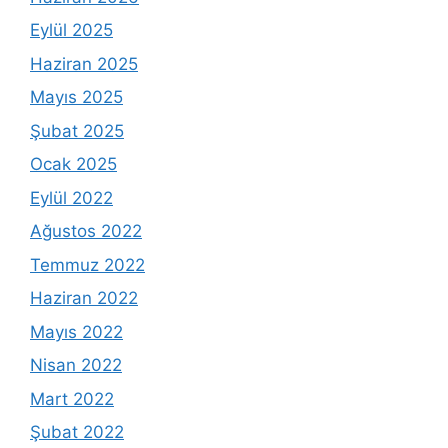
Eylül 2025
Haziran 2025
Mayıs 2025
Şubat 2025
Ocak 2025
Eylül 2022
Ağustos 2022
Temmuz 2022
Haziran 2022
Mayıs 2022
Nisan 2022
Mart 2022
Şubat 2022