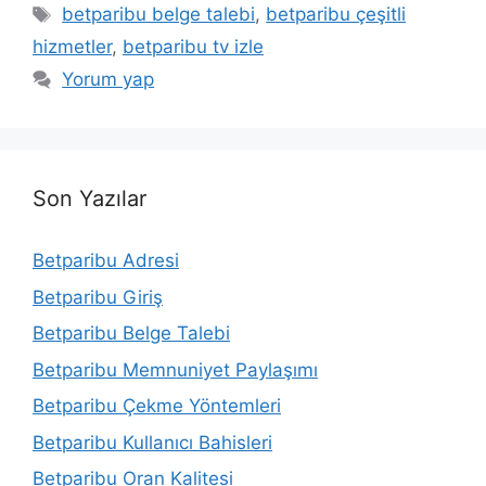
Etiketler
betparibu belge talebi
,
betparibu çeşitli
hizmetler
,
betparibu tv izle
Yorum yap
Son Yazılar
Betparibu Adresi
Betparibu Giriş
Betparibu Belge Talebi
Betparibu Memnuniyet Paylaşımı
Betparibu Çekme Yöntemleri
Betparibu Kullanıcı Bahisleri
Betparibu Oran Kalitesi