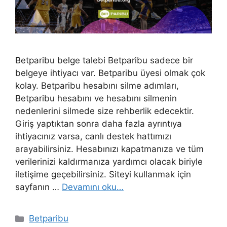
Betparibu belge talebi Betparibu sadece bir
belgeye ihtiyacı var. Betparibu üyesi olmak çok
kolay. Betparibu hesabını silme adımları,
Betparibu hesabını ve hesabını silmenin
nedenlerini silmede size rehberlik edecektir.
Giriş yaptıktan sonra daha fazla ayrıntıya
ihtiyacınız varsa, canlı destek hattımızı
arayabilirsiniz. Hesabınızı kapatmanıza ve tüm
verilerinizi kaldırmanıza yardımcı olacak biriyle
iletişime geçebilirsiniz. Siteyi kullanmak için
sayfanın …
Devamını oku…
Kategoriler
Betparibu