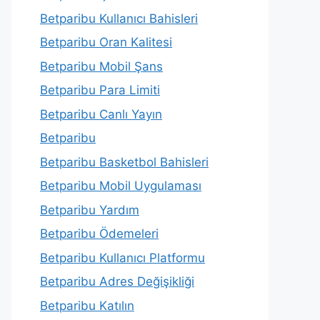
Betparibu Kullanıcı Bahisleri
Betparibu Oran Kalitesi
Betparibu Mobil Şans
Betparibu Para Limiti
Betparibu Canlı Yayın
Betparibu
Betparibu Basketbol Bahisleri
Betparibu Mobil Uygulaması
Betparibu Yardım
Betparibu Ödemeleri
Betparibu Kullanıcı Platformu
Betparibu Adres Değişikliği
Betparibu Katılın