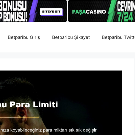
Betparibu Giriş
Betparibu Şikayet
Betparibu Twitt