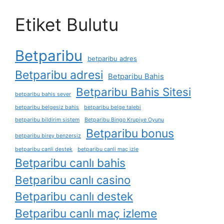
Etiket Bulutu
Betparibu
betparibu adres
Betparibu adresi
Betparibu Bahis
Betparibu Bahis Sitesi
betparibu bahis sever
betparibu belgesiz bahis
betparibu belge talebi
betparibu bildirim sistem
Betparibu Bingo Krupiye Oyunu
Betparibu bonus
betparibu birey benzersiz
betparibu canli destek
betparibu canli maç izle
Betparibu canlı bahis
Betparibu canlı casino
Betparibu canlı destek
Betparibu canlı maç izleme