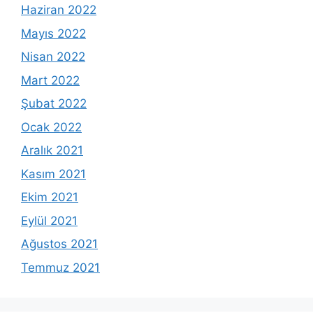
Haziran 2022
Mayıs 2022
Nisan 2022
Mart 2022
Şubat 2022
Ocak 2022
Aralık 2021
Kasım 2021
Ekim 2021
Eylül 2021
Ağustos 2021
Temmuz 2021