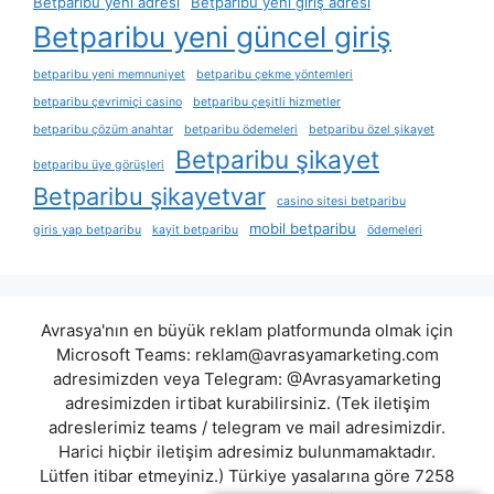
Betparibu yeni adresi
Betparibu yeni giriş adresi
Betparibu yeni güncel giriş
betparibu yeni memnuniyet
betparibu çekme yöntemleri
betparibu çevrimiçi casino
betparibu çeşitli hizmetler
betparibu çözüm anahtar
betparibu ödemeleri
betparibu özel şikayet
Betparibu şikayet
betparibu üye görüşleri
Betparibu şikayetvar
casino sitesi betparibu
mobil betparibu
giris yap betparibu
kayit betparibu
ödemeleri
Avrasya'nın en büyük reklam platformunda olmak için
Microsoft Teams:
reklam@avrasyamarketing.com
adresimizden veya Telegram: @Avrasyamarketing
adresimizden irtibat kurabilirsiniz. (Tek iletişim
adreslerimiz teams / telegram ve mail adresimizdir.
Harici hiçbir iletişim adresimiz bulunmamaktadır.
Lütfen itibar etmeyiniz.) Türkiye yasalarına göre 7258