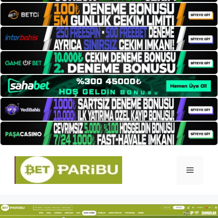
İçeriğe
atla
Menü