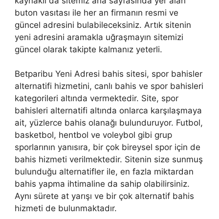
kaynaklı da sitemiz ana sayfasında yer alan
buton vasıtası ile her an firmanın resmi ve
güncel adresini bulabileceksiniz. Artık sitenin
yeni adresini aramakla uğraşmayın sitemizi
güncel olarak takipte kalmanız yeterli.
Betparibu Yeni Adresi bahis sitesi, spor bahisler
alternatifi hizmetini, canlı bahis ve spor bahisleri
kategorileri altında vermektedir. Site, spor
bahisleri alternatifi altında onlarca karşılaşmaya
ait, yüzlerce bahis olanağı bulunduruyor. Futbol,
basketbol, hentbol ve voleybol gibi grup
sporlarının yanısıra, bir çok bireysel spor için de
bahis hizmeti verilmektedir. Sitenin size sunmuş
bulunduğu alternatifler ile, en fazla miktardan
bahis yapma ihtimaline da sahip olabilirsiniz.
Aynı sürete at yarışı ve bir çok alternatif bahis
hizmeti de bulunmaktadır.