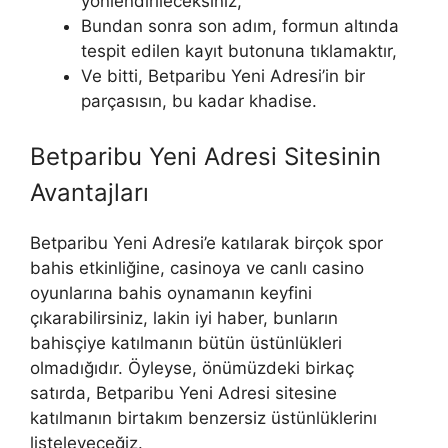
yönlendirileceksiniz,
Bundan sonra son adım, formun altında
tespit edilen kayıt butonuna tıklamaktır,
Ve bitti, Betparibu Yeni Adresi’in bir
parçasısın, bu kadar khadise.
Betparibu Yeni Adresi Sitesinin
Avantajları
Betparibu Yeni Adresi’e katılarak birçok spor
bahis etkinliğine, casinoya ve canlı casino
oyunlarına bahis oynamanın keyfini
çıkarabilirsiniz, lakin iyi haber, bunların
bahisçiye katılmanın bütün üstünlükleri
olmadığıdır. Öyleyse, önümüzdeki birkaç
satırda, Betparibu Yeni Adresi sitesine
katılmanın birtakım benzersiz üstünlüklerinı
listeleyeceğiz.