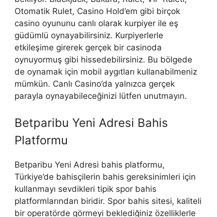
Otomatik Rulet, Casino Hold’em gibi birçok
casino oyununu canlı olarak kurpiyer ile eş
güdümlü oynayabilirsiniz. Kurpiyerlerle
etkileşime girerek gerçek bir casinoda
oynuyormuş gibi hissedebilirsiniz. Bu bölgede
de oynamak için mobil aygıtları kullanabilmeniz
mümkün. Canlı Casino’da yalnızca gerçek
parayla oynayabileceğinizi lütfen unutmayın.
Betparibu Yeni Adresi Bahis
Platformu
Betparibu Yeni Adresi bahis platformu,
Türkiye’de bahisçilerin bahis gereksinimleri için
kullanmayı sevdikleri tipik spor bahis
platformlarından biridir. Spor bahis sitesi, kaliteli
bir operatörde görmeyi beklediğiniz özelliklerle