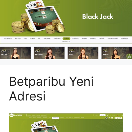
Betparibu Yeni
Adresi