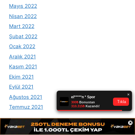
Mayıs 2022
Nisan 2022
Mart 2022
Şubat 2022
Ocak 2022
Aralık 2021
Kasım 2021
Ekim 2021
Eylül 2021
Ağustos 2021
Temmuz 2021
×