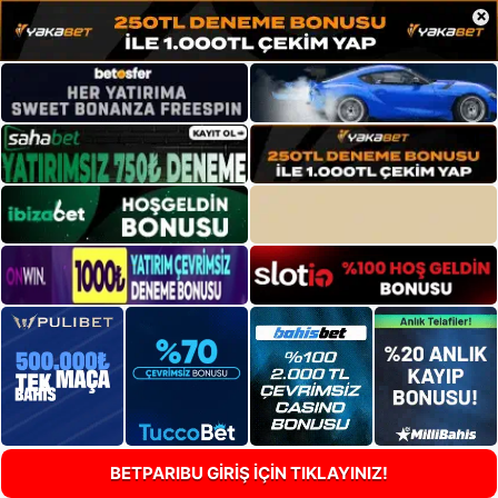
×
BETPARIBU GİRİŞ İÇİN TIKLAYINIZ!