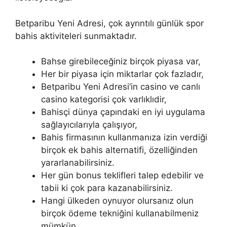
Betparibu Yeni Adresi, çok ayrıntılı günlük spor
bahis aktiviteleri sunmaktadır.
Bahse girebileceğiniz birçok piyasa var,
Her bir piyasa için miktarlar çok fazladır,
Betparibu Yeni Adresi’in casino ve canlı
casino kategorisi çok varlıklıdir,
Bahisçi dünya çapındaki en iyi uygulama
sağlayıcılarıyla çalışıyor,
Bahis firmasının kullanmanıza izin verdiği
birçok ek bahis alternatifi, özelliğinden
yararlanabilirsiniz.
Her gün bonus teklifleri talep edebilir ve
tabii ki çok para kazanabilirsiniz.
Hangi ülkeden oynuyor olursanız olun
birçok ödeme tekniğini kullanabilmeniz
mümkün,