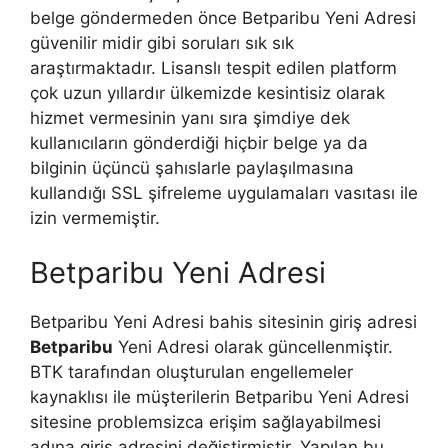
belge göndermeden önce Betparibu Yeni Adresi
güvenilir midir gibi soruları sık sık
araştırmaktadır. Lisanslı tespit edilen platform
çok uzun yıllardır ülkemizde kesintisiz olarak
hizmet vermesinin yanı sıra şimdiye dek
kullanıcıların gönderdiği hiçbir belge ya da
bilginin üçüncü şahıslarle paylaşılmasına
kullandığı SSL şifreleme uygulamaları vasıtası ile
izin vermemiştir.
Betparibu Yeni Adresi
Betparibu Yeni Adresi bahis sitesinin giriş adresi
Betparibu
Yeni Adresi olarak güncellenmiştir.
BTK tarafından oluşturulan engellemeler
kaynaklısı ile müşterilerin Betparibu Yeni Adresi
sitesine problemsizca erişim sağlayabilmesi
adına giriş adresini değiştirmiştir. Yapılan bu