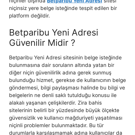
niçinler dışında
Betparibu Yeni Adresi
sitesi
niçinsiz yere belge isteğinde tespit edilen bir
platform değildir.
Betparibu Yeni Adresi
Güvenilir Midir ?
Betparibu Yeni Adresi sitesinin belge isteğinde
bulunmasına dair soruların altında yatan bir
diğer niçin güvenilirlik adına gerek sunmuş
bulunduğu hizmet, gerekse de kullanıcının belge
göndermesi, bilgi paylaşması halinde bu bilgi ve
belgelerin ne denli saklı tutulduğu konusu ile
alakalı yaşanan çelişkilerdir. Zira bahis
sitelerinin belirli bir yüzdesinde büyük ölçekte
güvensizlik ve kullanıcı mağduriyeti yaşatılması
niçinli problemler bulunmaktadır. Bu tür
durumlarla karşılaşmamak adına kullanıcılar da