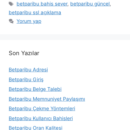
Etiketler
betparibu bahis sever
,
betparibu güncel
,
betparibu ssl açıklama
Yorum yap
Son Yazılar
Betparibu Adresi
Betparibu Giriş
Betparibu Belge Talebi
Betparibu Memnuniyet Paylaşımı
Betparibu Çekme Yöntemleri
Betparibu Kullanıcı Bahisleri
Betparibu Oran Kalitesi