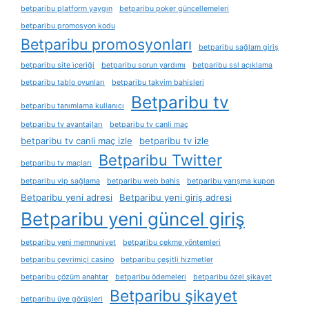
betparibu platform yaygın
betparibu poker güncellemeleri
betparibu promosyon kodu
Betparibu promosyonları
betparibu sağlam giriş
betparibu site i̇çeriği
betparibu sorun yardımı
betparibu ssl açıklama
betparibu tablo oyunları
betparibu takvim bahisleri
Betparibu tv
betparibu tanımlama kullanıcı
betparibu tv avantajları
betparibu tv canli maç
betparibu tv canli maç izle
betparibu tv izle
Betparibu Twitter
betparibu tv maçları
betparibu vip sağlama
betparibu web bahis
betparibu yarışma kupon
Betparibu yeni adresi
Betparibu yeni giriş adresi
Betparibu yeni güncel giriş
betparibu yeni memnuniyet
betparibu çekme yöntemleri
betparibu çevrimiçi casino
betparibu çeşitli hizmetler
betparibu çözüm anahtar
betparibu ödemeleri
betparibu özel şikayet
Betparibu şikayet
betparibu üye görüşleri