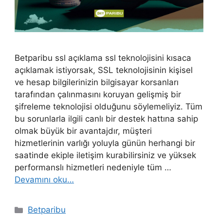
Betparibu ssl açıklama ssl teknolojisini kısaca
açıklamak istiyorsak, SSL teknolojisinin kişisel
ve hesap bilgilerinizin bilgisayar korsanları
tarafından çalınmasını koruyan gelişmiş bir
şifreleme teknolojisi olduğunu söylemeliyiz. Tüm
bu sorunlarla ilgili canlı bir destek hattına sahip
olmak büyük bir avantajdır, müşteri
hizmetlerinin varlığı yoluyla günün herhangi bir
saatinde ekiple iletişim kurabilirsiniz ve yüksek
performanslı hizmetleri nedeniyle tüm …
Devamını oku…
Kategoriler
Betparibu