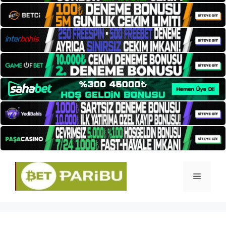
İçeriğe
atla
Menü