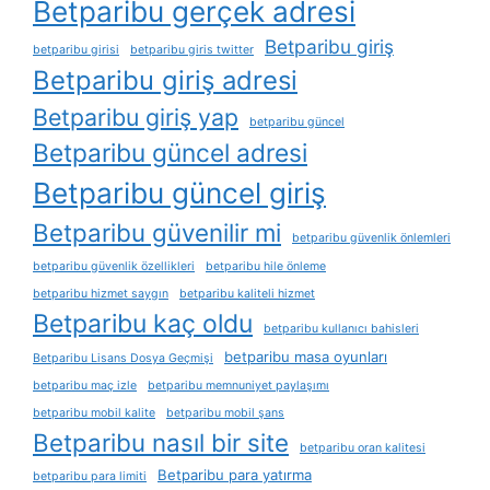
Betparibu gerçek adresi
Betparibu giriş
betparibu girisi
betparibu giris twitter
Betparibu giriş adresi
Betparibu giriş yap
betparibu güncel
Betparibu güncel adresi
Betparibu güncel giriş
Betparibu güvenilir mi
betparibu güvenlik önlemleri
betparibu güvenlik özellikleri
betparibu hile önleme
betparibu hizmet saygın
betparibu kaliteli hizmet
Betparibu kaç oldu
betparibu kullanıcı bahisleri
betparibu masa oyunları
Betparibu Lisans Dosya Geçmişi
betparibu maç izle
betparibu memnuniyet paylaşımı
betparibu mobil kalite
betparibu mobil şans
Betparibu nasıl bir site
betparibu oran kalitesi
Betparibu para yatırma
betparibu para limiti