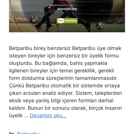
Betparibu birey benzersiz Betparibu üye olmak
isteyen bireyler için benzersiz bir üyelik formu
oluşturdu. Bu bağlamda, bahis yapmakla
ilgilenen bireyler için temel gereklilik, gerekli
form doldurma süreçlerinin tamamlanmasıdır.
Çünkü Betparibu otomatik bir sistemde ortaya
çıkan arzuları analiz ediyor. Sistem, taleplerden
eksik veya yanlış bilgi içeren formları derhal
kaldırır. Bunun bir sonucu olarak, birçok insanın
üyelik …
Devamını oku…
Kategoriler