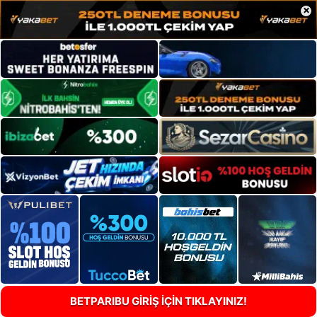
×
BETPARIBU GİRİŞ İÇİN TIKLAYINIZ!