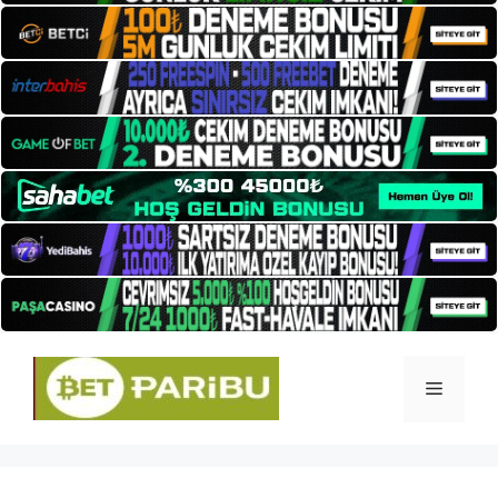
İçeriğe
atla
Menü