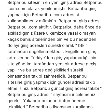
Betparibu sitesinin en yeni giriş adresi Betparibu
.com.com olarak yenilenmiştir. Betparibu giriş
yapmak için Betparibu .com adresini
kullanabilmeniz mümkün. Betparibu giriş adresi
Betparibu .com aktiftir. Betparibu daha önce de
açıkladığımız üzere ülkemizde yasal olmayan
kaçak bahis sitelerinden biri ve bu nedenden
dolayı giriş adresleri sürekli olarak ” btk ”
tarafından engellenmektedir. Engellenen giriş
adreslerine Türkiye’den giriş yapılamadığı için
site yönetimi tarafından yeni bir adrese geçiş
yapılır ve bu adres değişiklikleri sürekli
olmasından takibi zahmetlidir. Betparibu
sitesine giriş yapmak için güncel adresi takip
etmelisiniz. Betparibu güncel giriş adresi takibi ”
Betparibu giriş adresi ” sayfasını incelemeniz
gerekir. Yukarıda bulunan bütün ödeme
teknikleri ” Betparibu a lisansının kurallarına