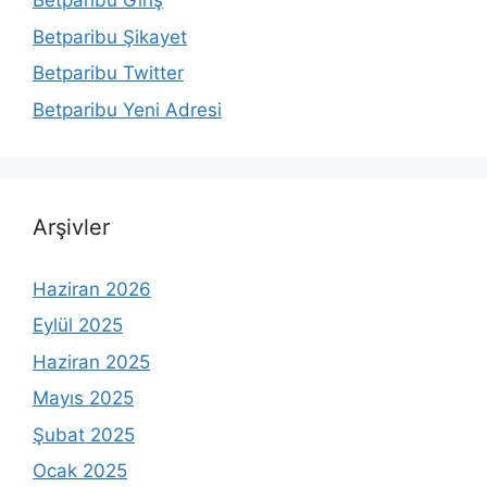
Betparibu Giriş
Betparibu Şikayet
Betparibu Twitter
Betparibu Yeni Adresi
Arşivler
Haziran 2026
Eylül 2025
Haziran 2025
Mayıs 2025
Şubat 2025
Ocak 2025