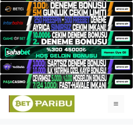
İçeriğe
atla
Menü