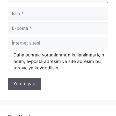
İsim
E-
posta
İnternet
sitesi
Daha sonraki yorumlarımda kullanılması için
adım, e-posta adresim ve site adresim bu
tarayıcıya kaydedilsin.