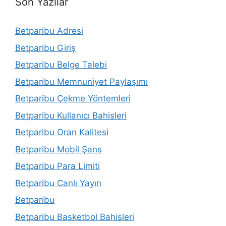
Son Yazılar
Betparibu Adresi
Betparibu Giriş
Betparibu Belge Talebi
Betparibu Memnuniyet Paylaşımı
Betparibu Çekme Yöntemleri
Betparibu Kullanıcı Bahisleri
Betparibu Oran Kalitesi
Betparibu Mobil Şans
Betparibu Para Limiti
Betparibu Canlı Yayın
Betparibu
Betparibu Basketbol Bahisleri