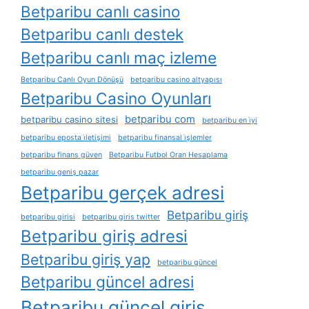
Betparibu canlı casino
Betparibu canlı destek
Betparibu canlı maç izleme
Betparibu Canlı Oyun Dönüşü
betparibu casino altyapısı
Betparibu Casino Oyunları
betparibu com
betparibu casino sitesi
betparibu en i̇yi
betparibu eposta i̇letişimi
betparibu finansal i̇şlemler
betparibu finans güven
Betparibu Futbol Oran Hesaplama
betparibu geniş pazar
Betparibu gerçek adresi
Betparibu giriş
betparibu girisi
betparibu giris twitter
Betparibu giriş adresi
Betparibu giriş yap
betparibu güncel
Betparibu güncel adresi
Betparibu güncel giriş