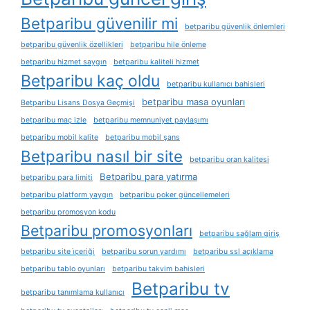
Betparibu güvenilir mi
betparibu güvenlik önlemleri
betparibu güvenlik özellikleri
betparibu hile önleme
betparibu hizmet saygın
betparibu kaliteli hizmet
Betparibu kaç oldu
betparibu kullanıcı bahisleri
betparibu masa oyunları
Betparibu Lisans Dosya Geçmişi
betparibu maç izle
betparibu memnuniyet paylaşımı
betparibu mobil kalite
betparibu mobil şans
Betparibu nasıl bir site
betparibu oran kalitesi
Betparibu para yatırma
betparibu para limiti
betparibu platform yaygın
betparibu poker güncellemeleri
betparibu promosyon kodu
Betparibu promosyonları
betparibu sağlam giriş
betparibu site i̇çeriği
betparibu sorun yardımı
betparibu ssl açıklama
betparibu tablo oyunları
betparibu takvim bahisleri
Betparibu tv
betparibu tanımlama kullanıcı