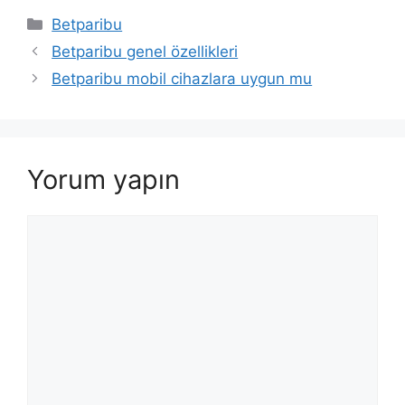
Kategoriler
Betparibu
Yazı
Betparibu genel özellikleri
dolaşımı
Betparibu mobil cihazlara uygun mu
Yorum yapın
Yorum