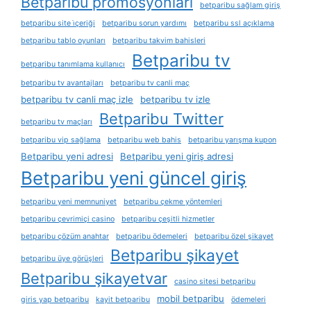
Betparibu promosyonları
betparibu sağlam giriş
betparibu site i̇çeriği
betparibu sorun yardımı
betparibu ssl açıklama
betparibu tablo oyunları
betparibu takvim bahisleri
Betparibu tv
betparibu tanımlama kullanıcı
betparibu tv avantajları
betparibu tv canli maç
betparibu tv canli maç izle
betparibu tv izle
Betparibu Twitter
betparibu tv maçları
betparibu vip sağlama
betparibu web bahis
betparibu yarışma kupon
Betparibu yeni adresi
Betparibu yeni giriş adresi
Betparibu yeni güncel giriş
betparibu yeni memnuniyet
betparibu çekme yöntemleri
betparibu çevrimiçi casino
betparibu çeşitli hizmetler
betparibu çözüm anahtar
betparibu ödemeleri
betparibu özel şikayet
Betparibu şikayet
betparibu üye görüşleri
Betparibu şikayetvar
casino sitesi betparibu
mobil betparibu
giris yap betparibu
kayit betparibu
ödemeleri