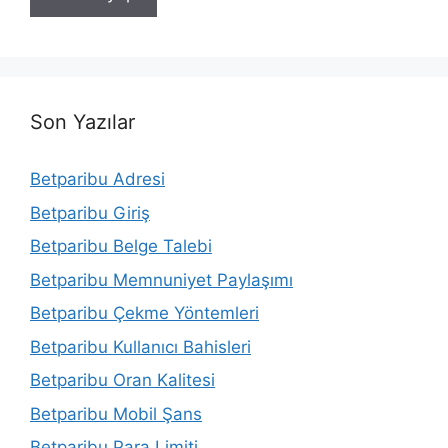
Son Yazılar
Betparibu Adresi
Betparibu Giriş
Betparibu Belge Talebi
Betparibu Memnuniyet Paylaşımı
Betparibu Çekme Yöntemleri
Betparibu Kullanıcı Bahisleri
Betparibu Oran Kalitesi
Betparibu Mobil Şans
Betparibu Para Limiti