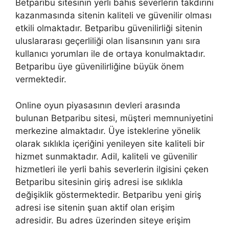
Betparibu sitesinin yerli bahis severlerin takdirini
kazanmasında sitenin kaliteli ve güvenilir olması
etkili olmaktadır. Betparibu güvenilirliği sitenin
uluslararası geçerliliği olan lisansının yanı sıra
kullanıcı yorumları ile de ortaya konulmaktadır.
Betparibu üye güvenilirliğine büyük önem
vermektedir.
Online oyun piyasasının devleri arasında
bulunan Betparibu sitesi, müşteri memnuniyetini
merkezine almaktadır. Üye isteklerine yönelik
olarak sıklıkla içeriğini yenileyen site kaliteli bir
hizmet sunmaktadır. Adil, kaliteli ve güvenilir
hizmetleri ile yerli bahis severlerin ilgisini çeken
Betparibu sitesinin giriş adresi ise sıklıkla
değişiklik göstermektedir. Betparibu yeni giriş
adresi ise sitenin şuan aktif olan erişim
adresidir. Bu adres üzerinden siteye erişim