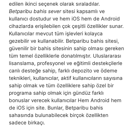
edilen ikinci seçenek olarak sıraladılar.
Betparibu bahis sever
sitesi kapsamlı ve
kullanıcı dostudur ve hem iOS hem de Android
cihazlarda erişilebilen çok çeşitli özellikler sunar.
Kullanıcılar mevcut tüm işlevleri kolayca
gezebilir ve kullanabilir. Betparibu bahis sitesi,
güvenilir bir bahis sitesinin sahip olması gereken
tüm temel özelliklerle donatılmıştır. Uluslararası
lisanslama, profesyonel ve eğitimli destekçilerle
canlı desteğe sahip, farklı depozito ve ödeme
teknikleri, kullanıcılar, aktif kullanıcıların sayısına
sahip olmak ve tüm özelliklere sahip özel bir
programa sahip olmak için gündüz farklı
bonuslar verecek kullanıcılar Hem Android hem
de iOS için site. Bunlar, Betparibu bahis
sahasında bulunabilecek birçok özellikten
sadece birkaçı.