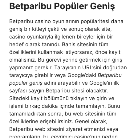
Betparibu Popüler Geniş
Betparibu casino oyunlarının popülaritesi daha
geniş bir kitleyi çekti ve sonuç olarak site,
casino oyunlarıyla ilgilenen bireyler için bir
hedef olarak tanındı. Bahis sitesinin tüm
özelliklerini kullanmak istiyorsanız, önce kayıt
olmalısınız. Bu görevi yerine getirmek için giriş
yapmanız gerekir. Tarayıcının URL’sini doğrudan
tarayıcıya girebilir veya Google’daki
Betparibu
popüler geniş
adını arayabilir ve Google’ın ilk
sayfası saygın Betparibu sitesi olacaktır.
Sitedeki kayıt bölümünü tıklayın ve girin ve
işlemi birkaç dakika içinde tamamlayın. Bunu
tamamladıktan sonra, bu web sitesinin tüm
özelliklerine erişebilirsiniz. Genel olarak,
Betparibu web sitesini ziyaret etmenizi veya
programlarını bu çevrimiçi casino’nun neden