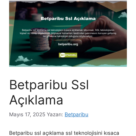
Betparibu Ssl
Açıklama
Mayıs 17, 2025
Yazarı:
Betparibu
Betparibu ssl açıklama ssl teknolojisini kısaca