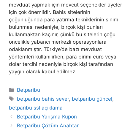
mevduat yapmak için mevcut seçenekler üyeler
için çok önemlidir. Bahis sitelerinin
çoğunluğunda para yatırma tekniklerinin sınırlı
bulunması nedeniyle, birçok kişi bunları
kullanmaktan kaçınır, çünkü bu sitelerin çoğu
öncelikle yabancı merkezli operasyonlara
odaklanmıştır. Türkiye’de bazı mevduat
yöntemleri kullanılırken, para birimi euro veya
dolar tercihi nedeniyle birçok kişi tarafından
yaygın olarak kabul edilmez.
Kategoriler
Betparibu
Etiketler
betparibu bahis sever
,
betparibu güncel
,
betparibu ssl açıklama
Yazı
Betparibu Yarışma Kupon
dolaşımı
Betparibu Çözüm Anahtar