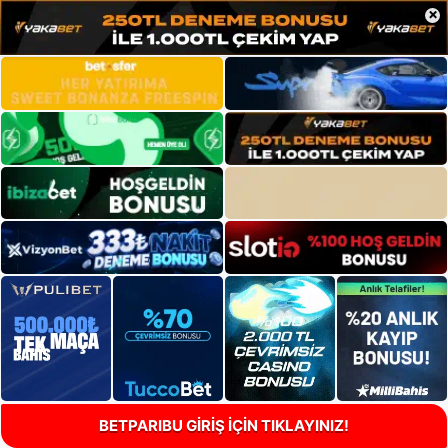
×
BETPARIBU GİRİŞ İÇİN TIKLAYINIZ!