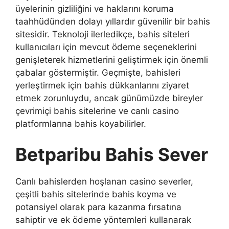
üyelerinin gizliliğini ve haklarını koruma
taahhüdünden dolayı yıllardır güvenilir bir bahis
sitesidir. Teknoloji ilerledikçe, bahis siteleri
kullanıcıları için mevcut ödeme seçeneklerini
genişleterek hizmetlerini geliştirmek için önemli
çabalar göstermiştir. Geçmişte, bahisleri
yerleştirmek için bahis dükkanlarını ziyaret
etmek zorunluydu, ancak günümüzde bireyler
çevrimiçi bahis sitelerine ve canlı casino
platformlarına bahis koyabilirler.
Betparibu Bahis Sever
Canlı bahislerden hoşlanan casino severler,
çeşitli bahis sitelerinde bahis koyma ve
potansiyel olarak para kazanma fırsatına
sahiptir ve ek ödeme yöntemleri kullanarak