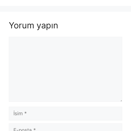
Yorum yapın
Yorum
İsim
E-