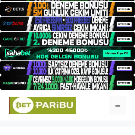
İçeriğe
atla
Menü