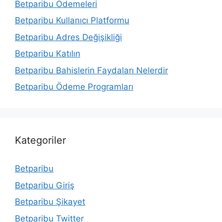
Betparibu Ödemeleri
Betparibu Kullanıcı Platformu
Betparibu Adres Değişikliği
Betparibu Katılın
Betparibu Bahislerin Faydaları Nelerdir
Betparibu Ödeme Programları
Kategoriler
Betparibu
Betparibu Giriş
Betparibu Şikayet
Betparibu Twitter