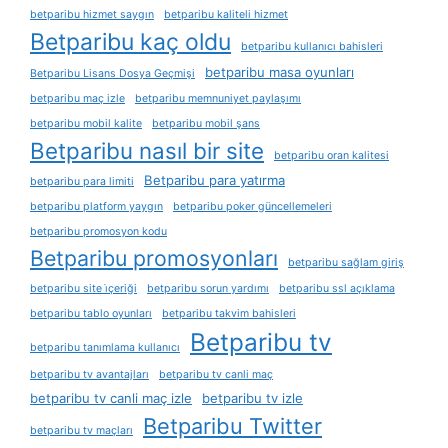
betparibu hizmet saygın
betparibu kaliteli hizmet
Betparibu kaç oldu
betparibu kullanıcı bahisleri
betparibu masa oyunları
Betparibu Lisans Dosya Geçmişi
betparibu maç izle
betparibu memnuniyet paylaşımı
betparibu mobil kalite
betparibu mobil şans
Betparibu nasıl bir site
betparibu oran kalitesi
Betparibu para yatırma
betparibu para limiti
betparibu platform yaygın
betparibu poker güncellemeleri
betparibu promosyon kodu
Betparibu promosyonları
betparibu sağlam giriş
betparibu site i̇çeriği
betparibu sorun yardımı
betparibu ssl açıklama
betparibu tablo oyunları
betparibu takvim bahisleri
Betparibu tv
betparibu tanımlama kullanıcı
betparibu tv avantajları
betparibu tv canli maç
betparibu tv canli maç izle
betparibu tv izle
Betparibu Twitter
betparibu tv maçları