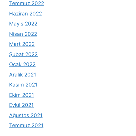
Temmuz 2022
Haziran 2022
Mayıs 2022
Nisan 2022
Mart 2022
Şubat 2022
Ocak 2022
Aralık 2021
Kasım 2021
Ekim 2021
Eylül 2021
Ağustos 2021
Temmuz 2021