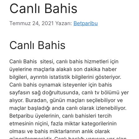
Canlı Bahis
Temmuz 24, 2021
Yazarı:
Betparibu
Canlı Bahis
Canlı Bahis sitesi, canlı bahis hizmetleri için
üyelerine maçlarla alakalı son dakika haber
bilgileri, ayrıntılı istatistik bilgilerini gösteriyor.
Canlı bahis oynamak isteyenler için bahis
sayfasın sağ doğrultusunda, canlı tv bölümü yer
alıyor. Buradan, günün maçları seçilebiliyor ve
maçlar başladığı anda canlı olarak izlenebiliyor.
Betparibu üyelerinin, canlı bahisleri tercih
etmesinin niçini, fazla miktar kategorilerinin
olması ve bahis miktarlarının anlık olarak