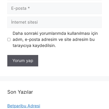
E-
posta
İnternet
sitesi
Daha sonraki yorumlarımda kullanılması için
adım, e-posta adresim ve site adresim bu
tarayıcıya kaydedilsin.
Son Yazılar
Betparibu Adresi