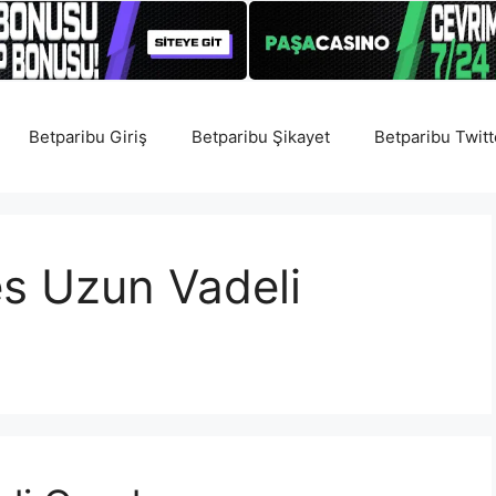
Betparibu Giriş
Betparibu Şikayet
Betparibu Twitt
s Uzun Vadeli