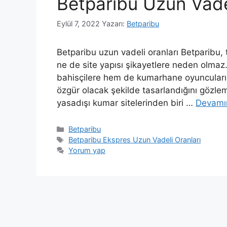
Betparibu Uzun Vadel
Eylül 7, 2022
Yazarı:
Betparibu
Betparibu uzun vadeli oranları Betparibu, t
ne de site yapısı şikayetlere neden olmaz.
bahisçilere hem de kumarhane oyuncularına
özgür olacak şekilde tasarlandığını gözleml
yasadışı kumar sitelerinden biri …
Devamı
Kategoriler
Betparibu
Etiketler
Betparibu Ekspres Uzun Vadeli Oranları
Yorum yap