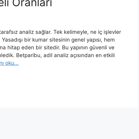
i Oranları
arafsız analiz sağlar. Tek kelimeyle, ne iç işlevler
 Yasadışı bir kumar sitesinin genel yapısı, hem
 hitap eden bir sitedir. Bu yapının güvenli ve
edik. Betparibu, adil analiz açısından en etkili
nı oku…