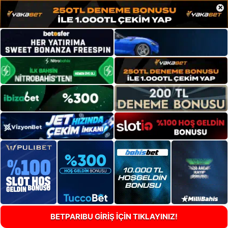
×
BETPARIBU GİRİŞ İÇİN TIKLAYINIZ!