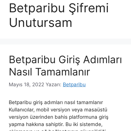
Betparibu Şifremi
Unutursam
Betparibu Giriş Adımları
Nasıl Tamamlanır
Mayıs 18, 2022
Yazarı:
Betparibu
Betparibu giriş adımları nasıl tamamlanır
Kullanıcılar, mobil versiyon veya masaüstü
versiyon üzerinden bahis platformuna giriş
yapma hakkına sahiptir. Bu iki sistemde,