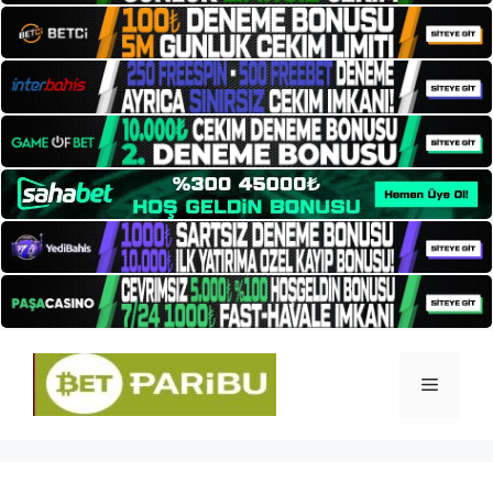
İçeriğe
atla
Menü