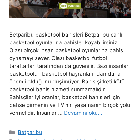
Betparibu basketbol bahisleri Betparibu canlı
basketbol oyunlarına bahisler koyabilirsiniz.
Olası birçok insan basketbol oyunlarına bahis
oynamayı sever. Olası basketbol futbol
taraftarları tarafından da güvenilir. Bazı insanlar
basketbolun basketbol hayranlarından daha
önemli olduğunu düşünüyor. Bahis şirketi kötü
basketbol bahis hizmeti sunmamalıdır.
Bahisçiler iyi oranlar, basketbol bahisleri için
bahse girmenin ve TV’nin yaşamanın birçok yolu
vermelidir. İnsanlar …
Devamını oku…
Kategoriler
Betparibu