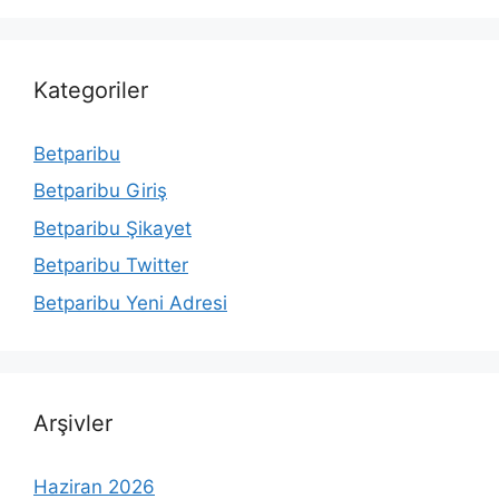
Kategoriler
Betparibu
Betparibu Giriş
Betparibu Şikayet
Betparibu Twitter
Betparibu Yeni Adresi
Arşivler
Haziran 2026