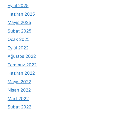
Eylül 2025
Haziran 2025
Mayıs 2025
Şubat 2025
Ocak 2025
Eylül 2022
Ağustos 2022
Temmuz 2022
Haziran 2022
Mayıs 2022
Nisan 2022
Mart 2022
Şubat 2022