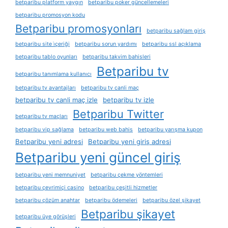
betparibu platform yaygın
betparibu poker güncellemeleri
betparibu promosyon kodu
Betparibu promosyonları
betparibu sağlam giriş
betparibu site i̇çeriği
betparibu sorun yardımı
betparibu ssl açıklama
betparibu tablo oyunları
betparibu takvim bahisleri
Betparibu tv
betparibu tanımlama kullanıcı
betparibu tv avantajları
betparibu tv canli maç
betparibu tv canli maç izle
betparibu tv izle
Betparibu Twitter
betparibu tv maçları
betparibu vip sağlama
betparibu web bahis
betparibu yarışma kupon
Betparibu yeni adresi
Betparibu yeni giriş adresi
Betparibu yeni güncel giriş
betparibu yeni memnuniyet
betparibu çekme yöntemleri
betparibu çevrimiçi casino
betparibu çeşitli hizmetler
betparibu çözüm anahtar
betparibu ödemeleri
betparibu özel şikayet
Betparibu şikayet
betparibu üye görüşleri