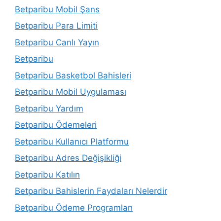
Betparibu Mobil Şans
Betparibu Para Limiti
Betparibu Canlı Yayın
Betparibu
Betparibu Basketbol Bahisleri
Betparibu Mobil Uygulaması
Betparibu Yardım
Betparibu Ödemeleri
Betparibu Kullanıcı Platformu
Betparibu Adres Değişikliği
Betparibu Katılın
Betparibu Bahislerin Faydaları Nelerdir
Betparibu Ödeme Programları