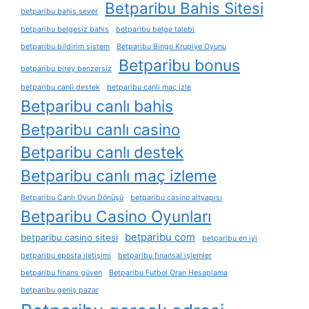
Betparibu Bahis Sitesi
betparibu bahis sever
betparibu belgesiz bahis
betparibu belge talebi
betparibu bildirim sistem
Betparibu Bingo Krupiye Oyunu
Betparibu bonus
betparibu birey benzersiz
betparibu canli destek
betparibu canli maç izle
Betparibu canlı bahis
Betparibu canlı casino
Betparibu canlı destek
Betparibu canlı maç izleme
Betparibu Canlı Oyun Dönüşü
betparibu casino altyapısı
Betparibu Casino Oyunları
betparibu com
betparibu casino sitesi
betparibu en i̇yi
betparibu eposta i̇letişimi
betparibu finansal i̇şlemler
betparibu finans güven
Betparibu Futbol Oran Hesaplama
betparibu geniş pazar