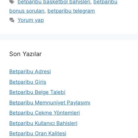
Etiketler
betparibu basketbol bahisleri
,
betparibu
bonus soruları
,
betparibu telegram
Yorum yap
Son Yazılar
Betparibu Adresi
Betparibu Giriş
Betparibu Belge Talebi
Betparibu Memnuniyet Paylaşımı
Betparibu Çekme Yöntemleri
Betparibu Kullanıcı Bahisleri
Betparibu Oran Kalitesi