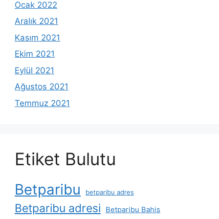
Ocak 2022
Aralık 2021
Kasım 2021
Ekim 2021
Eylül 2021
Ağustos 2021
Temmuz 2021
Etiket Bulutu
Betparibu
betparibu adres
Betparibu adresi
Betparibu Bahis