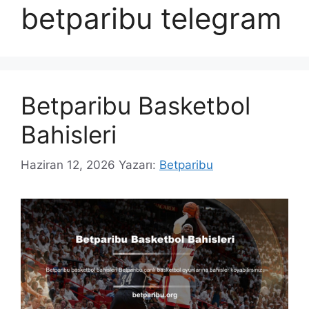
betparibu telegram
Betparibu Basketbol
Bahisleri
Haziran 12, 2026
Yazarı:
Betparibu