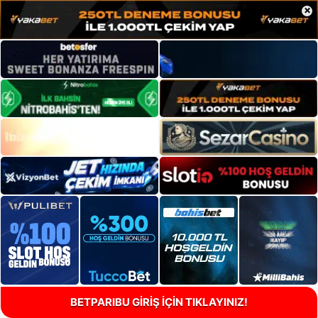
×
BETPARIBU GİRİŞ İÇİN TIKLAYINIZ!