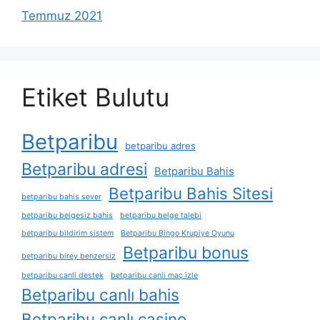
Temmuz 2021
Etiket Bulutu
Betparibu
betparibu adres
Betparibu adresi
Betparibu Bahis
Betparibu Bahis Sitesi
betparibu bahis sever
betparibu belgesiz bahis
betparibu belge talebi
betparibu bildirim sistem
Betparibu Bingo Krupiye Oyunu
Betparibu bonus
betparibu birey benzersiz
betparibu canli destek
betparibu canli maç izle
Betparibu canlı bahis
Betparibu canlı casino