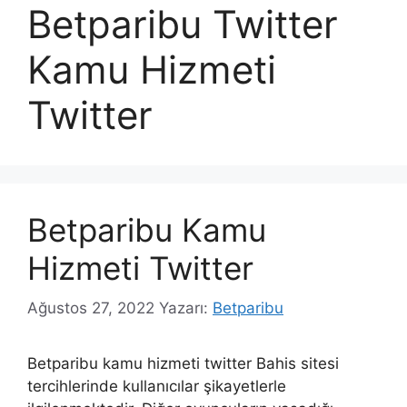
Betparibu Twitter
Kamu Hizmeti
Twitter
Betparibu Kamu
Hizmeti Twitter
Ağustos 27, 2022
Yazarı:
Betparibu
Betparibu kamu hizmeti twitter Bahis sitesi
tercihlerinde kullanıcılar şikayetlerle